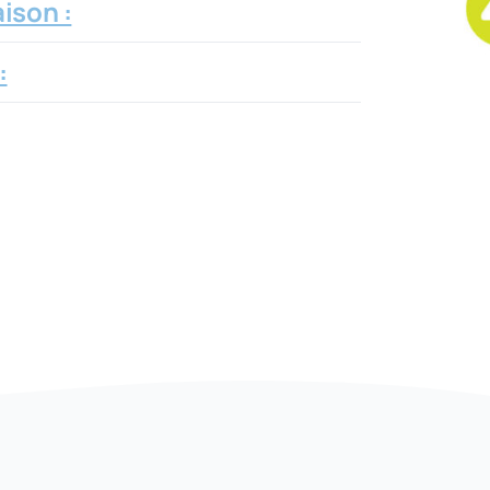
ison :
: