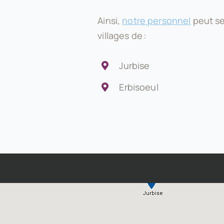
Ainsi,
notre personnel
peut se
villages de :
Jurbise
Erbisoeul