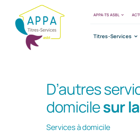
Passer
au
APPA-TS ASBL
ACT
contenu
Titres-Services
D’autres servi
domicile
sur l
Services à domicile