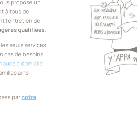
vous propose un
met à tous de
t l’entretien de
gères qualifiées
.
 les seuls services
n cas de besoins.
hauds à domicile
milles ainsi
.
osés par
notre