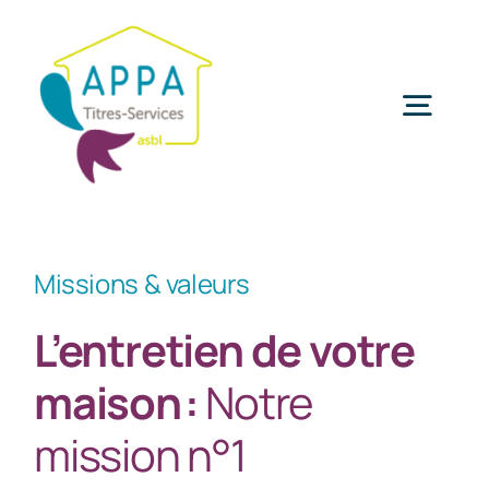
Passer
au
contenu
Togg
Navig
Titres-Services
Missions & valeurs
Agences de Titres-Services
L’entretien de votre
Services à domicile
maison :
Notre
mission n°1
Vos questions